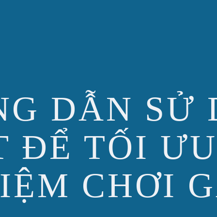
G DẪN SỬ
T ĐỂ TỐI ƯU
IỆM CHƠI 