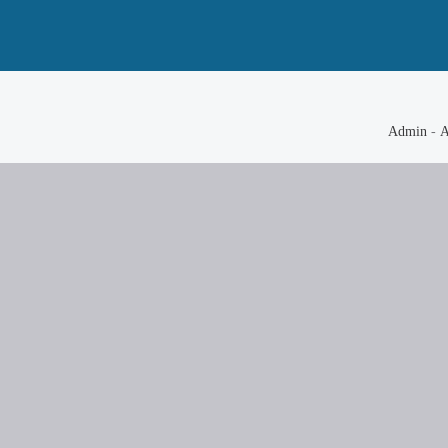
Admin
-
A