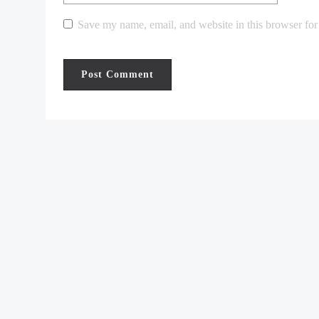
Save my name, email, and website in this browser for