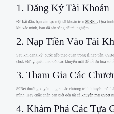
1. Đăng Ký Tài Khoản
Để bắt đầu, bạn cần tạo một tài khoản trên
89BET
. Quá trìn
khi xác minh, bạn đã sẵn sàng để trải nghiệm.
2. Nạp Tiền Vào Tài K
Sau khi đăng ký, bước tiếp theo quan trọng là nạp tiền. 89Be
chơi. Đừng quên theo dõi các khuyến mãi để tối ưu hóa số ti
3. Tham Gia Các Chươ
89Bet thường xuyên tung ra các chương trình khuyến mãi hấp
mình. Hãy chắc chắn bạn biết đến tất cả
khuyến mãi 89bet
hi
4. Khám Phá Các Tựa 