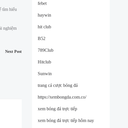
febet
ể tìm hiểu
haywin
hit club
ải nghiệm
B52
789Club
Next Post
Hitclub
Sunwin
trang cá cược bóng đá
https://xembongda.com.co/
xem bóng đá trực tiếp
xem bóng đá trực tiếp hôm nay