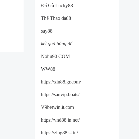
Đá Gà Lucky88
Thể Thao da88
say88
kết quả bóng đá
Nohu90 COM
WW88
https://xin88.gr.com/
https://sanvip.boats/
V9betwin.it.com
https://vnd88.in.net/
https://zing88.skin/