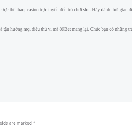
ợc thể thao, casino trực tuyến đến trò chơi slot. Hãy dành thời gian đ
à tận hưởng mọi điều thú vị mà 89Bet mang lại. Chúc bạn có những tr
Post
navigation
ields are marked
*